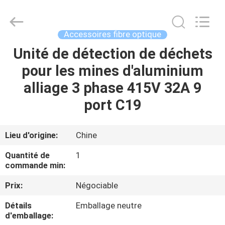
2026
Dongguan
Blueto
Electronics&Communication
Co.,
Accessoires fibre optique
Ltd.
All
Rights
Unité de détection de déchets
MAISON
Reserved.
pour les mines d'aluminium
PRODUITS
alliage 3 phase 415V 32A 9
port C19
AU
SUJET
Lieu d'origine:
Chine
DE
Quantité de
1
NOUS
commande min:
Prix:
Négociable
VISITE
Détails
Emballage neutre
D'USINE
d'emballage: