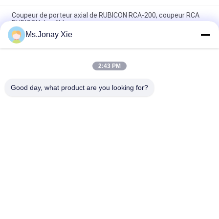
Coupeur de porteur axial de RUBICON RCA-200, coupeur RCA
RUBICON de câble
Ms.Jonay Xie
Unité de contrôle à distance intelligente de l'exploitation
minière IPDU 80A 12 Port C19
2:43 PM
3 Phase 415v/240v 18 Porte 24 Porte C19 PDU avec un
disjoncteur individuel
Good day, what product are you looking for?
Catégories populaires
Tous
Cordon À Fibre 
Module Optique 
Optique
D'émetteur-
Récepteur
Circuit Intégré
Fibre Optique Pigtail
Adaptateurs Fibre 
Fiber Optic 
Optique
Attenuator