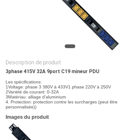
PLAN
DU
SITE
PRIVACY
POLICY
Description de produit
3phase 415V 32A 9port C19 mineur PDU
Les spécifications:
1Voltage: phase 3 380V à 433V
1 phase 220V à 250V
2Variété de courant: 0-32A
3Matériau: alliage d'aluminium
4. Protection: protection contre les surcharges (peut être
personnalisée)
)
Images du produit