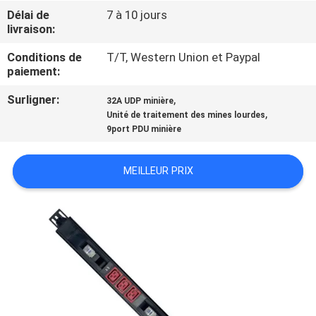
Délai de
7 à 10 jours
livraison:
CONTRÔLE
DE
Conditions de
T/T, Western Union et Paypal
paiement:
QUALITÉ
Surligner:
,
32A UDP minière
,
Unité de traitement des mines lourdes
CONTACTEZ-
9port PDU minière
NOUS
MEILLEUR PRIX
NOUVELLES
DEMANDEZ
UNE
CITATION