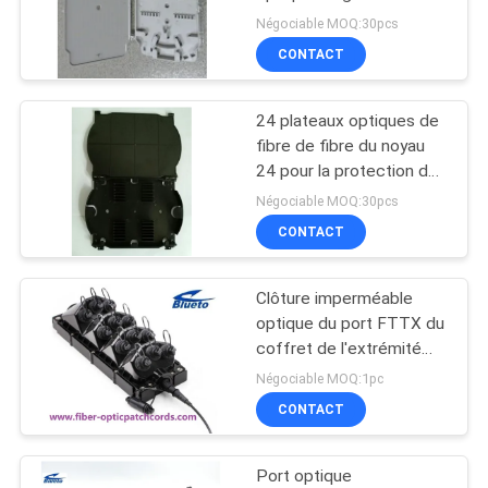
du noyau 12 du plateau
PLAN
Négociable MOQ:30pcs
12 de fibre
CONTACT
DU
SITE
24 plateaux optiques de
fibre de fibre du noyau
PRIVACY
24 pour la protection de
douille d'épissure
POLICY
Négociable MOQ:30pcs
CONTACT
Clôture imperméable
optique du port FTTX du
coffret de l'extrémité
IP67 de fibre 12
Négociable MOQ:1pc
CONTACT
Port optique