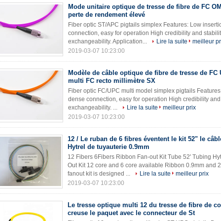
Mode unitaire optique de tresse de fibre de FC OM
perte de rendement élevé
Fiber optic ST/APC pigtails simplex Features: Low inserti
connection, easy for operation High credibility and stabili
exchangeability. Application...
Lire la suite
meilleur pr
2019-03-07 10:23:00
Modèle de câble optique de fibre de tresse de FC
multi FC recto millimètre SX
Fiber optic FC/UPC multi model simplex pigtails Features:
dense connection, easy for operation High credibility and 
exchangeability. ...
Lire la suite
meilleur prix
2019-03-07 10:23:00
12 / Le ruban de 6 fibres éventent le kit 52" le câ
Hytrel de tuyauterie 0.9mm
12 Fibers 6Fibers Ribbon Fan-out Kit Tube 52' Tubing Hy
Out Kit 12 core and 6 core available Ribbon 0.9mm and
fanout kit is designed ...
Lire la suite
meilleur prix
2019-03-07 10:23:00
Le tresse optique multi 12 du tresse de fibre de c
creuse le paquet avec le connecteur de St