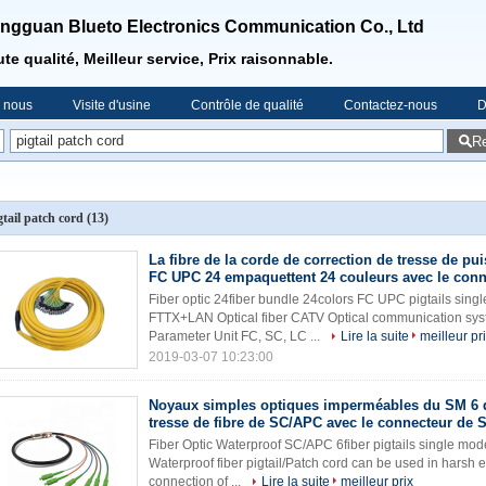
ngguan Blueto Electronics Communication Co., Ltd
te qualité, Meilleur service, Prix raisonnable.
e nous
Visite d'usine
Contrôle de qualité
Contactez-nous
D
R
gtail patch cord
(13)
La fibre de la corde de correction de tresse de pu
FC UPC 24 empaquettent 24 couleurs avec le conn
Fiber optic 24fiber bundle 24colors FC UPC pigtails sing
FTTX+LAN Optical fiber CATV Optical communication sys
Parameter Unit FC, SC, LC ...
Lire la suite
meilleur pr
2019-03-07 10:23:00
Noyaux simples optiques imperméables du SM 6 
tresse de fibre de SC/APC avec le connecteur de 
Fiber Optic Waterproof SC/APC 6fiber pigtails single mode
Waterproof fiber pigtail/Patch cord can be used in harsh e
connection of ...
Lire la suite
meilleur prix