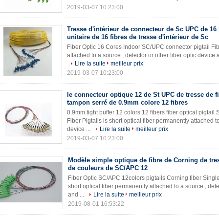
2019-03-07 10:23:00
Tresse d'intérieur de connecteur de Sc UPC de 1
unitaire de 16 fibres de tresse d'intérieur de Sc
Fiber Optic 16 Cores Indoor SC/UPC connector pigtail Fiber
attached to a source , detector or other fiber optic device 
Lire la suite
meilleur prix
2019-03-07 10:23:00
le connecteur optique 12 de St UPC de tresse de f
tampon serré de 0.9mm colore 12 fibres
0.9mm tight buffer 12 colors 12 fibers fiber optical pigta
Fiber Pigtails is short optical fiber permanently attached to
device ...
Lire la suite
meilleur prix
2019-03-07 10:23:00
Modèle simple optique de fibre de Corning de tres
de couleurs de SC/APC 12
Fiber Optic SC/APC 12colors pigtails Corning fiber Single
short optical fiber permanently attached to a source , dete
and ...
Lire la suite
meilleur prix
2019-08-01 16:53:22