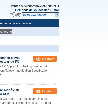
Ventes & Support
86-769-82855931
Demande de soumission
-
Email
Select Language
emande de soumission
echercher
issance élevée
Contact
ecteur de FC
le SM Application: Testing equipment
tem Telecommunication Specification:
ix
de modèle de
Contact
Sc RPA
l Waterproof fiber pigtail/Patch cord
nvironment. It is mainly used in outdoor