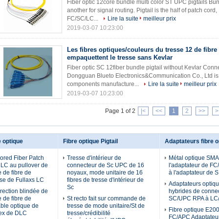
Fiber optic 12core bundle multi color ST UPC pigtails Bun
another for signal routing. Pigtail is the half of patch cor
FC/SC/LC...
Lire la suite
meilleur prix
2019-03-07 10:23:00
Les fibres optiques/couleurs du tresse 12 de fibr
empaquettent le tresse sans Kevlar
Fiber optic SC 12fiber bundle pigtail without Kevlar Con
Dongguan Blueto Electronics&Communication Co., Ltd is a
components manufacture...
Lire la suite
meilleur prix
2019-03-07 10:23:00
Page 1 of 2
|<
<<
1
2
>>
>
e optique
Fibre optique Pigtail
Adaptateurs fibre o
ored Fiber Patch
Tresse d'intérieur de
Métal optique SMA 
 LC au pullover de
connecteur de Sc UPC de 16
l'adaptateur de FC
e de fibre de
noyaux, mode unitaire de 16
à l'adaptateur de 
ase de Fullaxs LC
fibres de tresse d'intérieur de
Adaptateurs optiqu
Sc
rection blindée de
hybrides de connec
 de fibre de
St recto fait sur commande de
SC/UPC RPA à LC
âble optique de
tresse de mode unitaire/St de
Fibre optique E20
lex de DLC
tresse/crédibilité
FC/APC Adaptateur