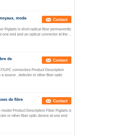
6 noyaux, mode
Contact
 Pigtails is short optical fiber permanently
at one end and an optical connector at the ...
ibre de
Contact
il ST/UPC connectors Product Description
 a source , detector or other fiber optic
ses de fibre
Contact
 model Product Description Fiber Pigtails is
ctor or other fiber optic device at one end