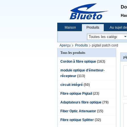
Do
Hau
Maison
Produits
Au sujet d
Nouvelles
Aperçu
Produits
pigtail patch cord
Tous les produits
pi
Cordon à fibre optique
(163)
module optique d'émetteur-
récepteur
(113)
circuit intégré
(50)
Fibre optique Pigtail
(23)
Adaptateurs fibre optique
(79)
Fiber Optic Attenuator
(15)
Fibre optique Splitter
(32)