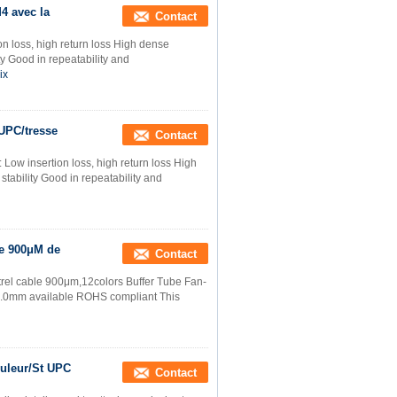
4 avec la
Contact
on loss, high return loss High dense
ty Good in repeatability and
ix
 UPC/tresse
Contact
 Low insertion loss, high return loss High
stability Good in repeatability and
ble 900μM de
Contact
trel cable 900μm,12colors Buffer Tube Fan-
 2.0mm available ROHS compliant This
ouleur/St UPC
Contact