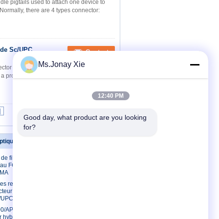
dle pigtails used to attach one device to
d, Normally, there are 4 types connector:
e de Sc/UPC
Contact
Ms.Jonay Xie
nector optional: SC FC LC ST,etc Packing
 professional fiber optical passive
12:40 PM
|
Good day, what product are you looking 
for?
ptique
Contactez-nous
de fibre à
Contactez-nous
/au FC recto
Demandez une
SMA
citation
es recto
E-Mail
teur de fibre
/UPC RPA
Sitemap
00/APC à
Site mobile
 hybride