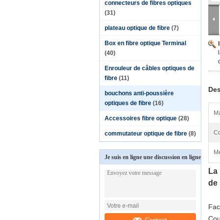
connecteurs de fibres optiques
(31)
plateau optique de fibre
(7)
Box en fibre optique Terminal
(40)
Enrouleur de câbles optiques de
fibre
(11)
Des
bouchons anti-poussière
optiques de fibre
(16)
Ma
Accessoires fibre optique
(28)
Co
commutateur optique de fibre
(8)
Me
Je suis en ligne une discussion en ligne
La 
de
Facu
Cou