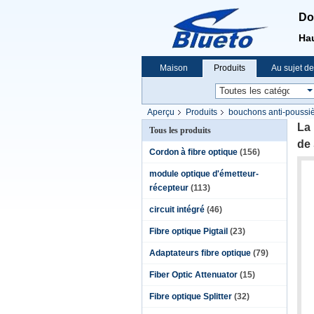
Do
Hau
Maison
Produits
Au sujet d
Nouvelles
Aperçu
Produits
bouchons anti-poussiè
900µm Soltted
La 
Tous les produits
de
Cordon à fibre optique
(156)
module optique d'émetteur-
récepteur
(113)
circuit intégré
(46)
Fibre optique Pigtail
(23)
Adaptateurs fibre optique
(79)
Fiber Optic Attenuator
(15)
Fibre optique Splitter
(32)