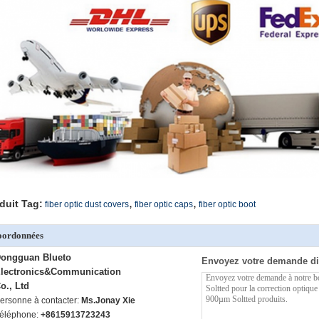
,
,
duit Tag:
fiber optic dust covers
fiber optic caps
fiber optic boot
oordonnées
ongguan Blueto
Envoyez votre demande di
lectronics&Communication
o., Ltd
ersonne à contacter:
Ms.Jonay Xie
éléphone:
+8615913723243