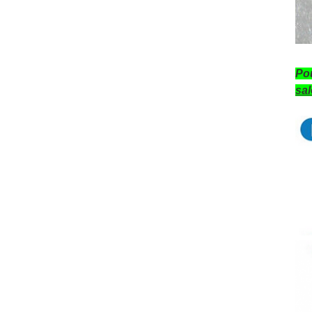
Pou
sa