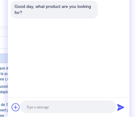
Good day, what product are you looking 
for?
Contact
ique de la fibre LC botte 2mm de 90
e pullover optique optique de corde de
ibre LC
ussière optiques de St de bouchons
daptateur de St de fibre pour le coupleur
 de Sc FC de fibre bouchon 2.5mm pour
 vert jaune rouge-rose optique de
bre
ptique
Contactez-nous