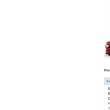
Pro
C
D
E
C
P
T