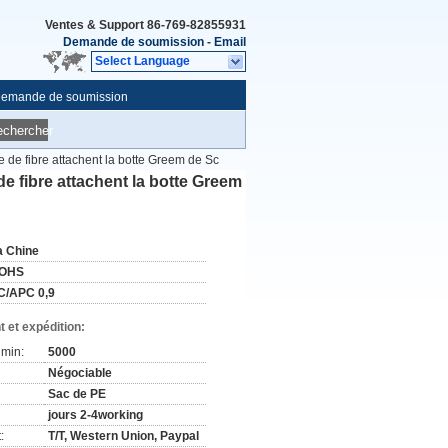
Ventes & Support
86-769-82855931
Demande de soumission
-
Email
Select Language
emande de soumission
echercher
 de fibre attachent la botte Greem de Sc
e fibre attachent la botte Greem
a Chine
OHS
C/APC 0,9
 et expédition:
min:
5000
Négociable
Sac de PE
jours 2-4working
:
T/T, Western Union, Paypal