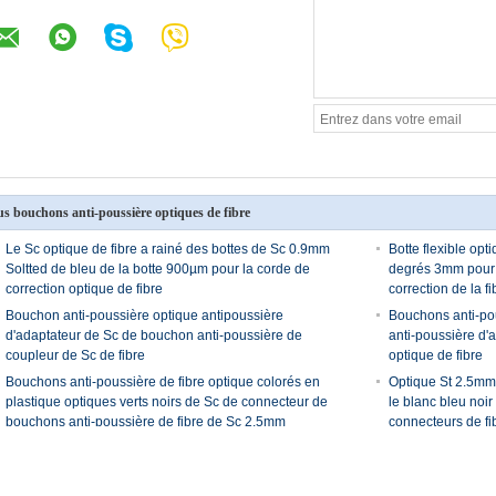
us bouchons anti-poussière optiques de fibre
Le Sc optique de fibre a rainé des bottes de Sc 0.9mm
Botte flexible opt
Soltted de bleu de la botte 900µm pour la corde de
degrés 3mm pour l
correction optique de fibre
correction de la f
Bouchon anti-poussière optique antipoussière
Bouchons anti-po
d'adaptateur de Sc de bouchon anti-poussière de
anti-poussière d'a
coupleur de Sc de fibre
optique de fibre
Bouchons anti-poussière de fibre optique colorés en
Optique St 2.5mm
plastique optiques verts noirs de Sc de connecteur de
le blanc bleu noir
bouchons anti-poussière de fibre de Sc 2.5mm
connecteurs de fi
e optique
Fibre optique Pigtail
Adaptateurs fibre o