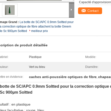
Capacité d'approvision
Contact
Image Grand :
La botte de SC/APC 0.9mm Soltted pour
la correction optique de fibre attachent la botte Greem
de Sc 900µm Soltted
meilleur prix
cription de produit détaillée
tériel:
Plastique
Modèle:
uleur:
Vert ou bleu
Diamètre:
caches anti-poussière optiques de fibre
chapeau
ttre en évidence:
,
botte de SC/APC 0.9mm Soltted pour la correction optique d
 Sc 900µm Soltted
ltatif : en plastique
leur facultative : rouge, bleu.