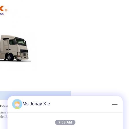
Ms.Jonay Xie
rectement à nous
7:08 AM