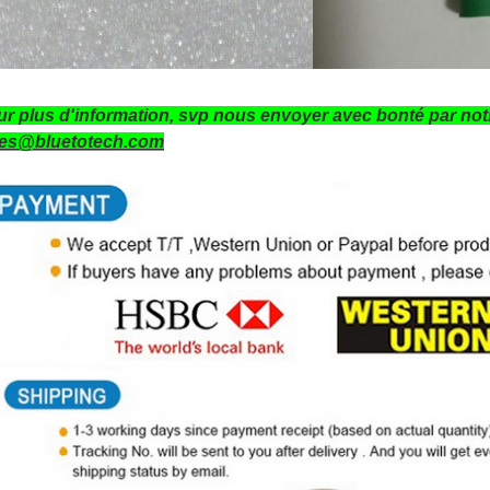
r plus d'information, svp nous envoyer avec bonté par notr
les@bluetotech.com