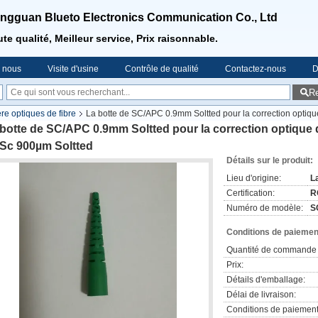
ngguan Blueto Electronics Communication Co., Ltd
te qualité, Meilleur service, Prix raisonnable.
e nous
Visite d'usine
Contrôle de qualité
Contactez-nous
D
R
re optiques de fibre
La botte de SC/APC 0.9mm Soltted pour la correction optique
botte de SC/APC 0.9mm Soltted pour la correction optique d
 Sc 900µm Soltted
Détails sur le produit:
Lieu d'origine:
L
Certification:
R
Numéro de modèle:
S
Conditions de paiement
Quantité de commande 
Prix:
Détails d'emballage:
Délai de livraison:
Conditions de paiement