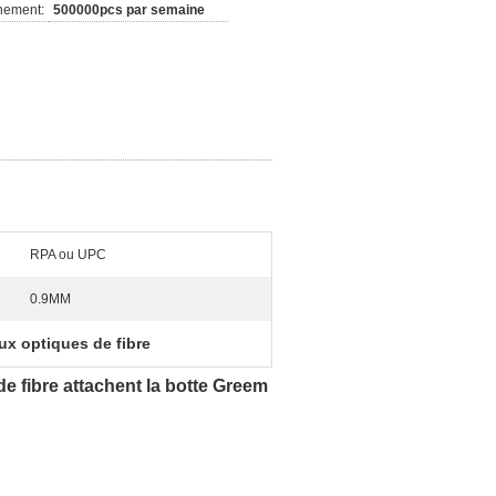
nement:
500000pcs par semaine
RPA ou UPC
0.9MM
x optiques de fibre
e fibre attachent la botte Greem