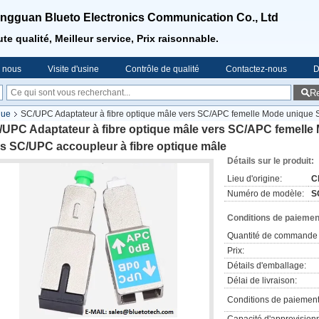
ngguan Blueto Electronics Communication Co., Ltd
te qualité, Meilleur service, Prix raisonnable.
e nous
Visite d'usine
Contrôle de qualité
Contactez-nous
D
R
que
SC/UPC Adaptateur à fibre optique mâle vers SC/APC femelle Mode unique
/UPC Adaptateur à fibre optique mâle vers SC/APC femelle
s SC/UPC accoupleur à fibre optique mâle
Détails sur le produit:
Lieu d'origine:
C
Numéro de modèle:
S
Conditions de paiement
Quantité de commande 
Prix:
Détails d'emballage:
Délai de livraison:
Conditions de paiement