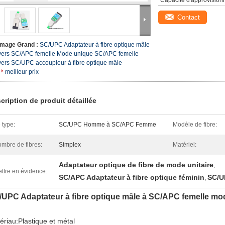
Capacité d'approvision
Contact
Image Grand :
SC/UPC Adaptateur à fibre optique mâle
vers SC/APC femelle Mode unique SC/APC femelle
vers SC/UPC accoupleur à fibre optique mâle
meilleur prix
cription de produit détaillée
 type:
SC/UPC Homme à SC/APC Femme
Modèle de fibre:
mbre de fibres:
Simplex
Matériel:
Adaptateur optique de fibre de mode unitaire
,
ttre en évidence:
SC/APC Adaptateur à fibre optique féminin
SC/U
,
/UPC Adaptateur à fibre optique mâle à SC/APC femelle mo
ériau:Plastique et métal