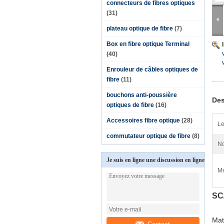
connecteurs de fibres optiques
(31)
plateau optique de fibre
(7)
Box en fibre optique Terminal
(40)
Enrouleur de câbles optiques de
fibre
(11)
bouchons anti-poussière
Des
optiques de fibre
(16)
Accessoires fibre optique
(28)
Le
commutateur optique de fibre
(8)
No
Je suis en ligne une discussion en ligne
Me
SC
Mat