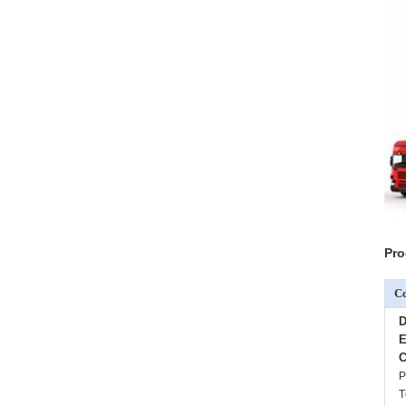
Pro
C
D
E
C
P
T