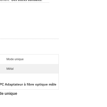
nement:
Des stocks suffisants.
Mode unique
Métal
PC Adaptateur à fibre optique mâle
de unique