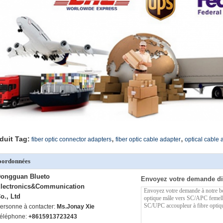
,
,
duit Tag:
fiber optic connector adapters
fiber optic cable adapter
optical cable 
oordonnées
ongguan Blueto
Envoyez votre demande di
lectronics&Communication
o., Ltd
ersonne à contacter:
Ms.Jonay Xie
éléphone:
+8615913723243