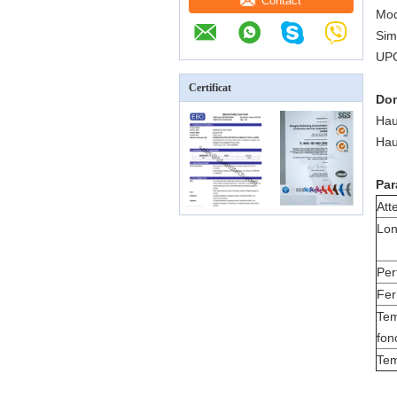
Contact
Mod
Sim
UPC
Certificat
Don
Hau
Haut
Par
Att
Lon
Per
Fer
Tem
fon
Tem