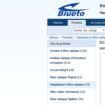
Do
Hau
Maison
Produits
Au sujet d
Nouvelles
Aperçu
Produits
Adaptateurs fibre opti
fibre optique mâle
SC
Tous les produits
ver
Cordon à fibre optique
(156)
module optique d'émetteur-
récepteur
(113)
circuit intégré
(46)
Fibre optique Pigtail
(23)
Adaptateurs fibre optique
(79)
Fiber Optic Attenuator
(15)
Fibre optique Splitter
(32)