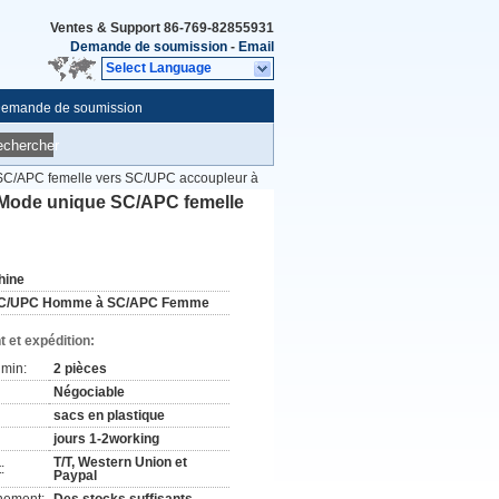
Ventes & Support
86-769-82855931
Demande de soumission
-
Email
Select Language
emande de soumission
echercher
 SC/APC femelle vers SC/UPC accoupleur à
 Mode unique SC/APC femelle
hine
C/UPC Homme à SC/APC Femme
 et expédition:
min:
2 pièces
Négociable
sacs en plastique
jours 1-2working
T/T, Western Union et
:
Paypal