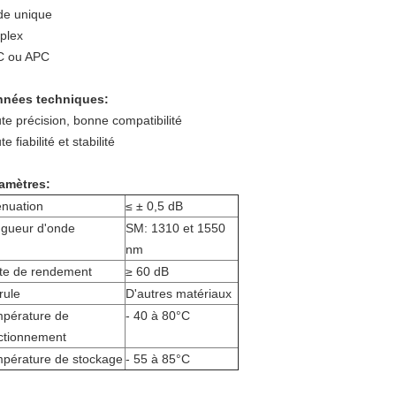
e unique
plex
 ou APC
nées techniques
:
te précision, bonne compatibilité
e fiabilité et stabilité
amètres:
enuation
≤ ± 0,5 dB
gueur d'onde
SM: 1310 et 1550
nm
te de rendement
≥ 60 dB
rule
D'autres matériaux
pérature de
- 40 à 80
°C
ctionnement
pérature de stockage
- 55 à 85
°C