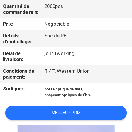
Quantité de
2000pcs
commande min:
CONTRÔLE
DE
Prix:
Négociable
QUALITÉ
Détails
Sac de PE
d'emballage:
CONTACTEZ-
Délai de
jour 1working
livraison:
NOUS
Conditions de
T / T, Western Union
paiement:
NOUVELLES
Surligner:
,
botte optique de fibre
chapeaux optiques de fibre
DEMANDEZ
UNE
MEILLEUR PRIX
CITATION