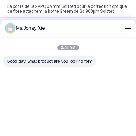
La botte de SC/APC 0.9mm Soltted pour la correction optique
de fibre attachent la botte Greem de Sc 900µm Soltted
Le Sc optique de fibre a rainé des bottes de Sc 0.9mm Soltted
Ms.Jonay Xie
de bleu de la botte 900µm pour la corde de correction optique
de fibre
Botte flexible optique de la fibre LC botte 2mm de 90 degrés
3:45 AM
3mm pour le pullover optique optique de corde de correction
de la fibre LC
Good day, what product are you looking for?
Catégories populaires
Tous
Cordon À Fibre 
Module Optique 
Optique
D'émetteur-
Récepteur
Circuit Intégré
Fibre Optique Pigtail
Adaptateurs Fibre 
Fiber Optic 
Optique
Attenuator