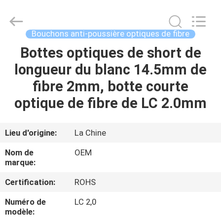
2026
Dongguan
Blueto
Electronics&Communication
Co.,
Bouchons anti-poussière optiques de fibre
Ltd.
All
Rights
Bottes optiques de short de
MAISON
Reserved.
longueur du blanc 14.5mm de
PRODUITS
fibre 2mm, botte courte
optique de fibre de LC 2.0mm
AU
SUJET
Lieu d'origine:
La Chine
DE
Nom de
OEM
NOUS
marque:
Certification:
ROHS
VISITE
Numéro de
LC 2,0
D'USINE
modèle: