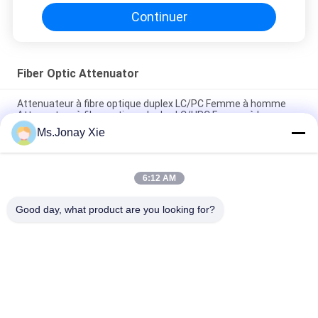
Continuer
Fiber Optic Attenuator
Attenuateur à fibre optique duplex LC/PC Femme à homme
Attenuateur à fibre optique duplex LC/UPC Femme à homme
Ms.Jonay Xie
OAF E-2000/APC Attenuateur mode unique 9/125 E2000
Attenuateur optique Femme à mâle SM
6:12 AM
Atténuateur en plastique optique de l'atténuateur LC RPA de
la fibre LC UPC pour l'équipement de test
Good day, what product are you looking for?
Catégories populaires
Tous
Cordon À Fibre 
Module Optique 
Optique
D'émetteur-
Récepteur