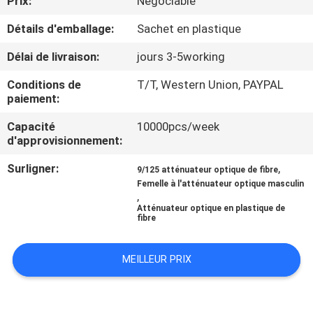
Prix:
Négociable
Détails d'emballage:
Sachet en plastique
CONTRÔLE
DE
Délai de livraison:
jours 3-5working
QUALITÉ
Conditions de
T/T, Western Union, PAYPAL
paiement:
CONTACTEZ-
Capacité
10000pcs/week
d'approvisionnement:
NOUS
Surligner:
,
9/125 atténuateur optique de fibre
Femelle à l'atténuateur optique masculin
NOUVELLES
,
Atténuateur optique en plastique de
fibre
DEMANDEZ
UNE
MEILLEUR PRIX
CITATION