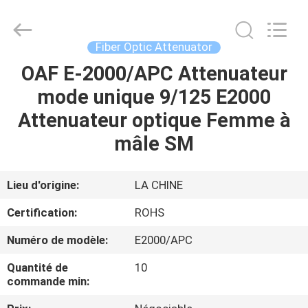
2026
Dongguan
Blueto
Electronics&Communication
Co.,
Fiber Optic Attenuator
Ltd.
All
Rights
OAF E-2000/APC Attenuateur
MAISON
Reserved.
mode unique 9/125 E2000
PRODUITS
Attenuateur optique Femme à
mâle SM
AU
SUJET
Lieu d'origine:
LA CHINE
DE
Certification:
ROHS
NOUS
Numéro de modèle:
E2000/APC
Quantité de
10
VISITE
commande min:
D'USINE