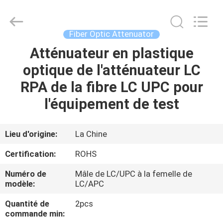
2026
Dongguan
Blueto
Electronics&Communication
Co.,
Fiber Optic Attenuator
Ltd.
All
Rights
Atténuateur en plastique
MAISON
Reserved.
optique de l'atténuateur LC
PRODUITS
RPA de la fibre LC UPC pour
l'équipement de test
AU
SUJET
Lieu d'origine:
La Chine
DE
Certification:
ROHS
NOUS
Numéro de
Mâle de LC/UPC à la femelle de
modèle:
LC/APC
VISITE
Quantité de
2pcs
D'USINE
commande min: