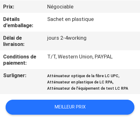
Prix:
Négociable
CONTRÔLE
Détails
Sachet en plastique
DE
d'emballage:
QUALITÉ
Délai de
jours 2-4working
livraison:
CONTACTEZ-
Conditions de
T/T, Western Union, PAYPAL
paiement:
NOUS
Surligner:
,
Atténuateur optique de la fibre LC UPC
,
Atténuateur en plastique de LC RPA
NOUVELLES
Atténuateur de l'équipement de test LC RPA
DEMANDEZ
MEILLEUR PRIX
UNE
CITATION