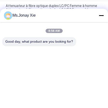
Attenuateur à fibre optique duplex LC/PC Femme à homme
Attenuateur à fibre optique duplex LC/UPC Femme à homme
Ms.Jonay Xie
OAF E-2000/APC Attenuateur mode unique 9/125 E2000
Attenuateur optique Femme à mâle SM
8:58 AM
Atténuateur en plastique optique de l'atténuateur LC RPA de
la fibre LC UPC pour l'équipement de test
Good day, what product are you looking for?
Catégories populaires
Tous
Cordon À Fibre 
Module Optique 
Optique
D'émetteur-
Récepteur
Circuit Intégré
Fibre Optique Pigtail
Adaptateurs Fibre 
Fiber Optic 
Optique
Attenuator