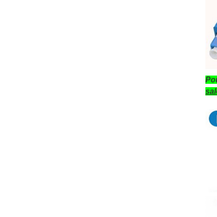
Pou
sa