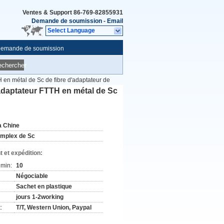
Ventes & Support
86-769-82855931
Demande de soumission
-
Email
Select Language
emande de soumission
echercher
 en métal de Sc de fibre d'adaptateur de
'adaptateur FTTH en métal de Sc
a Chine
implex de Sc
 et expédition:
min:
10
Négociable
Sachet en plastique
jours 1-2working
:
T/T, Western Union, Paypal