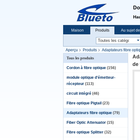
Do
Hau
Maison
Produits
Au sujet d
Nouvelles
Aperçu
Produits
Adaptateurs fibre opti
fibre de Sc en métal
Ada
Tous les produits
de 
Cordon à fibre optique
(156)
module optique d'émetteur-
récepteur
(113)
circuit intégré
(46)
Fibre optique Pigtail
(23)
Adaptateurs fibre optique
(79)
Fiber Optic Attenuator
(15)
Fibre optique Splitter
(32)