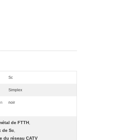
Sc
Simplex
on
noir
 métal de FTTH
,
x de Sc
,
me du réseau CATV