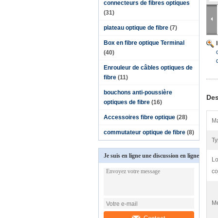
connecteurs de fibres optiques
(31)
plateau optique de fibre
(7)
Box en fibre optique Terminal
(40)
Enrouleur de câbles optiques de
fibre
(11)
bouchons anti-poussière
Des
optiques de fibre
(16)
Accessoires fibre optique
(28)
Ma
commutateur optique de fibre
(8)
Ty
Je suis en ligne une discussion en ligne
Lo
co
Me