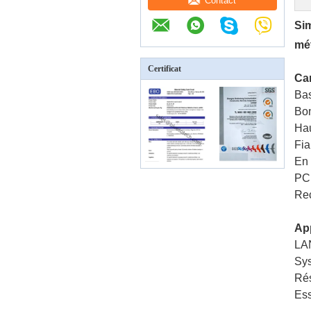
Contact
Sim
mét
Certificat
Car
Bas
Bon
Hau
Fia
En
PC,
Rec
App
LA
Sy
Rés
Ess