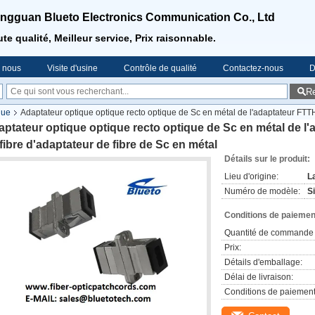
ngguan Blueto Electronics Communication Co., Ltd
te qualité, Meilleur service, Prix raisonnable.
e nous
Visite d'usine
Contrôle de qualité
Contactez-nous
D
R
que
Adaptateur optique optique recto optique de Sc en métal de l'adaptateur FTTH
ptateur optique optique recto optique de Sc en métal de l
fibre d'adaptateur de fibre de Sc en métal
Détails sur le produit:
Lieu d'origine:
L
Numéro de modèle:
S
Conditions de paiement
Quantité de commande 
Prix:
Détails d'emballage:
Délai de livraison:
Conditions de paiement