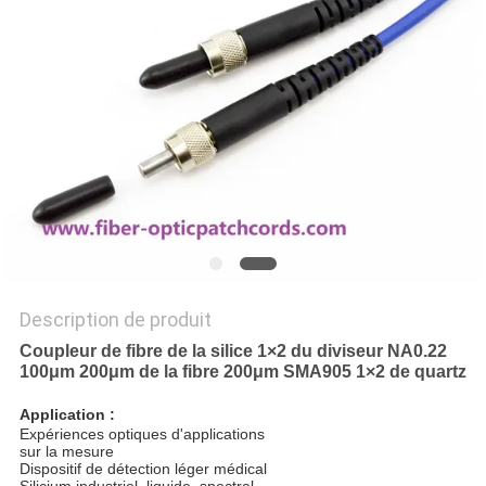
PLAN
DU
SITE
PRIVACY
POLICY
Description de produit
Coupleur de fibre de la silice 1×2 du diviseur NA0.22
100μm 200μm de la fibre 200μm SMA905 1×2 de quartz
Application :
Expériences optiques d'applications
sur la mesure
Dispositif de détection léger médical