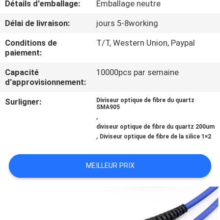
Détails d'emballage:
Emballage neutre
CONTRÔLE
Délai de livraison:
jours 5-8working
DE
Conditions de
T/T, Western Union, Paypal
paiement:
QUALITÉ
Capacité
10000pcs par semaine
d'approvisionnement:
CONTACTEZ-
Surligner:
Diviseur optique de fibre du quartz
NOUS
SMA905
,
diviseur optique de fibre du quartz 200um
NOUVELLES
,
Diviseur optique de fibre de la silice 1×2
DEMANDEZ
MEILLEUR PRIX
UNE
CITATION