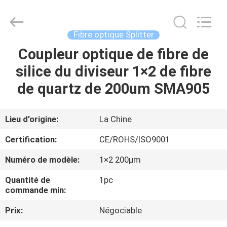
2026
Dongguan
Blueto
Electronics&Communication
Co.,
Fibre optique Splitter
Ltd.
All
Rights
Coupleur optique de fibre de
MAISON
Reserved.
silice du diviseur 1×2 de fibre
PRODUITS
de quartz de 200um SMA905
AU
Lieu d'origine:
La Chine
SUJET
Certification:
CE/ROHS/ISO9001
DE
Numéro de modèle:
1×2 200μm
NOUS
Quantité de
1pc
commande min:
VISITE
Prix:
Négociable
D'USINE