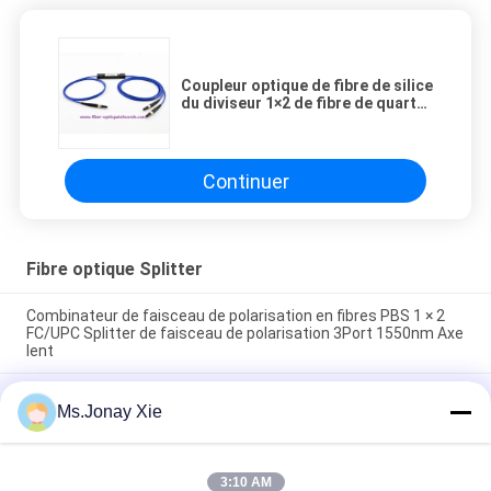
Coupleur optique de fibre de silice
du diviseur 1×2 de fibre de quartz
de 200um SMA905
Continuer
Fibre optique Splitter
Combinateur de faisceau de polarisation en fibres PBS 1 × 2
FC/UPC Splitter de faisceau de polarisation 3Port 1550nm Axe
lent
Splitter de faisceau polarisant PBS 1 × 2 FC/APC 3Port 1 × 2
Ms.Jonay Xie
fibre optique Polarisateur de faisceau combiné FC/APC
Connecteur 1550nm Axe lent
Polarisateur linéaire en fibre FC/APC Polarisateur de
3:10 AM