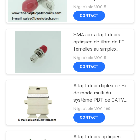
adaptateurs SMA-FC de
PLAN
Négociable MOQ:5
fibre de FC
CONTACT
DU
79
SITE
Adaptateurs fibre
SMA aux adaptateurs
optiques de fibre de FC
optique
PRIVACY
femelles au simplex
femelle, adaptateur
POLICY
Négociable MOQ:5
hybride en métal de
CONTACT
SMA-FC
Adaptateur duplex de Sc
15
de mode multi du
Fiber Optic
système PBT de CATV
avec la couleur de beige
Négociable MOQ:100
Attenuator
de bride
CONTACT
Adaptateurs optiques