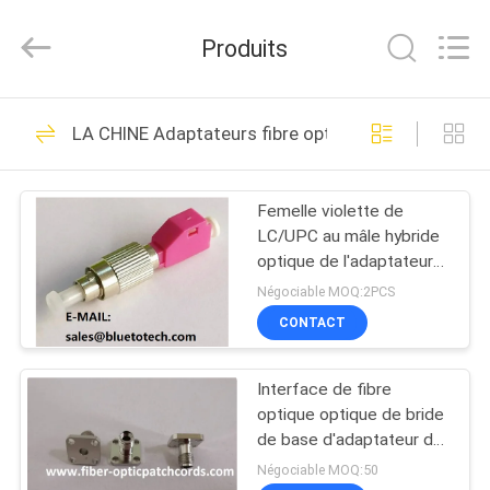
2026
Dongguan
Blueto
Produits
Electronics&Communication
Co.,
Ltd.
All
Rights
MAISON
163
Reserved.
LA CHINE Adaptateurs fibre optique
Cordon à fibre
PRODUITS
optique
Femelle violette de
LC/UPC au mâle hybride
AU
optique de l'adaptateur
SUJET
FC/UPC de fibre du mâle
Négociable MOQ:2PCS
OM4 millimètre de
DE
CONTACT
FC/UPC au mode multi
113
NOUS
femelle de LC/UPC
module optique
Interface de fibre
optique optique de bride
VISITE
d'émetteur-
de base d'adaptateur de
la tête SMA905 en vrac
D'USINE
Négociable MOQ:50
récepteur