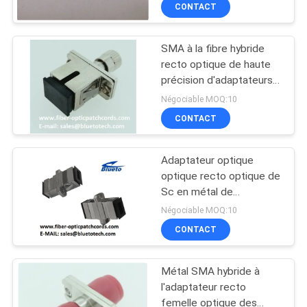
de l'adaptateur SMA905
CONTACT
de fibre
CONTRÔLE
SMA à la fibre hybride
DE
47
recto optique de haute
QUALITÉ
précision d'adaptateurs
circuit intégré
de fibre de Sc SMA
Négociable MOQ:10
optique à l'adaptateur de
CONTACTEZ-
CONTACT
Sc
NOUS
Adaptateur optique
optique recto optique de
NOUVELLES
Sc en métal de
23
l'adaptateur FTTH en
Négociable MOQ:10
métal de Sc de fibre
DEMANDEZ
CONTACT
d'adaptateur de fibre de
Fibre optique Pigtail
UNE
Sc en métal
Métal SMA hybride à
CITATION
l'adaptateur recto
femelle optique des