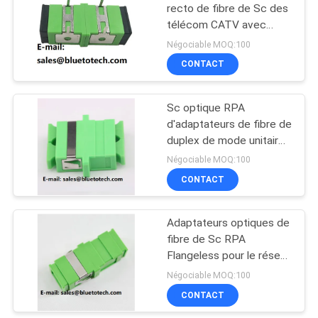
recto de fibre de Sc des
télécom CATV avec
32
l'agrafe en métal
Négociable MOQ:100
Fibre optique
CONTACT
Splitter
Sc optique RPA
d'adaptateurs de fibre de
duplex de mode unitaire
avec la bride
Négociable MOQ:100
CONTACT
33
connecteurs de
Adaptateurs optiques de
fibre de Sc RPA
fibres optiques
Flangeless pour le réseau
de télécom de CATV
Négociable MOQ:100
CONTACT