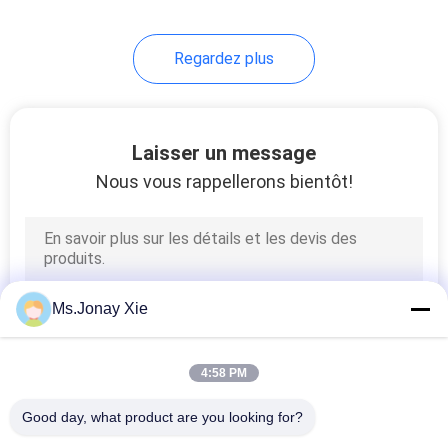
7
Regardez plus
plateau optique de
fibre
Laisser un message
Nous vous rappellerons bientôt!
40
Box en fibre optique
Ms.Jonay Xie
Terminal
4:58 PM
Good day, what product are you looking for?