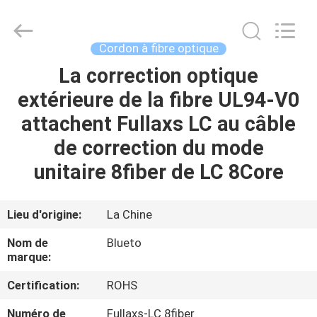
2026
Dongguan
Blueto
Electronics&Communication
Co.,
Cordon à fibre optique
Ltd.
All
Rights
La correction optique
MAISON
Reserved.
extérieure de la fibre UL94-V0
PRODUITS
attachent Fullaxs LC au câble
de correction du mode
AU
unitaire 8fiber de LC 8Core
SUJET
DE
Lieu d'origine:
La Chine
NOUS
Nom de
Blueto
marque:
VISITE
Certification:
ROHS
D'USINE
Numéro de
Fullaxs-LC 8fiber