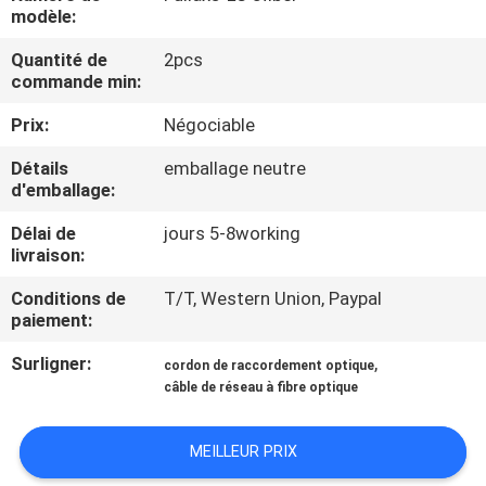
modèle:
CONTRÔLE
Quantité de
2pcs
commande min:
DE
QUALITÉ
Prix:
Négociable
Détails
emballage neutre
CONTACTEZ-
d'emballage:
NOUS
Délai de
jours 5-8working
livraison:
NOUVELLES
Conditions de
T/T, Western Union, Paypal
paiement:
Surligner:
,
DEMANDEZ
cordon de raccordement optique
câble de réseau à fibre optique
UNE
CITATION
MEILLEUR PRIX