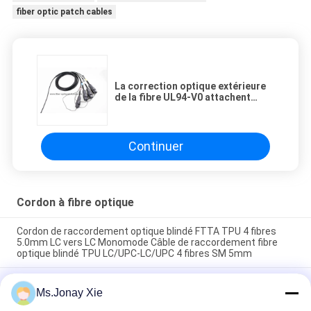
fiber optic patch cables
La correction optique extérieure
de la fibre UL94-V0 attachent
Fullaxs LC au câble de correction
du mode unitaire 8fiber de LC
8Core
Continuer
Cordon à fibre optique
Cordon de raccordement optique blindé FTTA TPU 4 fibres
5.0mm LC vers LC Monomode Câble de raccordement fibre
optique blindé TPU LC/UPC-LC/UPC 4 fibres SM 5mm
Cordon de brassage fibre optique blindé extérieur 8 cœurs LC
Ms.Jonay Xie
vers LC 6,0 mm Monomode avec tambour en plastique Câble
de raccordement fibre optique 8 fibres LC/UPC-LC/UPC Bobine