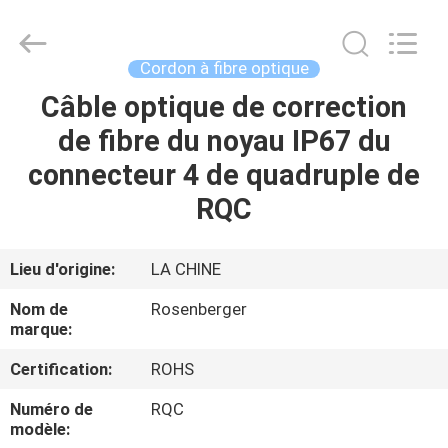
2026
Dongguan
Blueto
Electronics&Communication
Co.,
Cordon à fibre optique
Ltd.
All
Rights
Câble optique de correction
MAISON
Reserved.
de fibre du noyau IP67 du
PRODUITS
connecteur 4 de quadruple de
RQC
AU
SUJET
Lieu d'origine:
LA CHINE
DE
Nom de
Rosenberger
NOUS
marque:
Certification:
ROHS
VISITE
Numéro de
RQC
D'USINE
modèle: