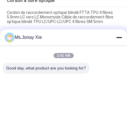
Cordon à fibre optique
Cordon de raccordement optique blindé FTTA TPU 4 fibres
5.0mm LC vers LC Monomode Câble de raccordement fibre
optique blindé TPU LC/UPC-LC/UPC 4 fibres SM 5mm
Cordon de brassage fibre optique blindé extérieur 8 cœurs LC
Ms.Jonay Xie
vers LC 6,0 mm Monomode avec tambour en plastique Câble
de raccordement fibre optique 8 fibres LC/UPC-LC/UPC Bobine
de câble en plastique
2:41 AM
MPO à LC uniboot 8core OM3 câble de patch en fibre optique
MTP à LC uniboot 8fiber OM3 câble de tronc en fibre optique
Good day, what product are you looking for?
Catégories populaires
Tous
Cordon À Fibre 
Module Optique 
Optique
D'émetteur-
Récepteur
Circuit Intégré
Fibre Optique Pigtail