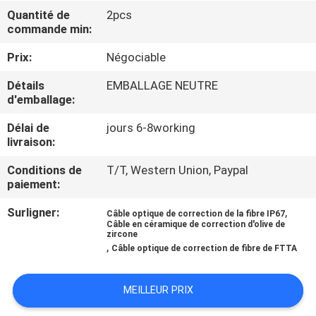
Quantité de
2pcs
commande min:
CONTRÔLE
DE
Prix:
Négociable
QUALITÉ
Détails
EMBALLAGE NEUTRE
d'emballage:
CONTACTEZ-
Délai de
jours 6-8working
livraison:
NOUS
Conditions de
T/T, Western Union, Paypal
paiement:
NOUVELLES
Surligner:
,
Câble optique de correction de la fibre IP67
Câble en céramique de correction d'olive de
zircone
DEMANDEZ
,
Câble optique de correction de fibre de FTTA
UNE
CITATION
MEILLEUR PRIX