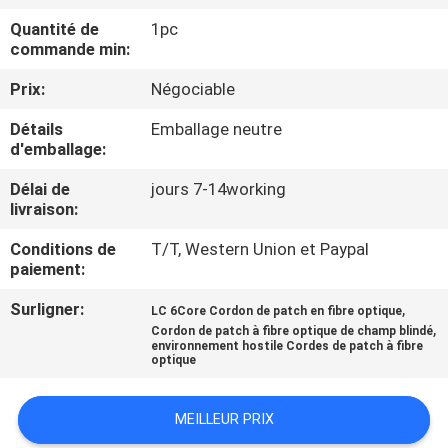
Quantité de
1pc
CONTRÔLE
commande min:
DE
Prix:
Négociable
QUALITÉ
Détails
Emballage neutre
d'emballage:
CONTACTEZ-
Délai de
jours 7-14working
NOUS
livraison:
Conditions de
T/T, Western Union et Paypal
paiement:
NOUVELLES
Surligner:
,
LC 6Core Cordon de patch en fibre optique
,
Cordon de patch à fibre optique de champ blindé
DEMANDEZ
environnement hostile Cordes de patch à fibre
optique
UNE
CITATION
MEILLEUR PRIX