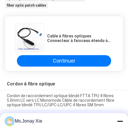
fiber optic patch cables
Cable à fibres optiques
Connecteur à faisceau étendu à
LC 6Core Socket de prise Terminé
en milieu hostile Cordon de patch
de fibre optique blindé
Continuer
Cordon à fibre optique
Cordon de raccordement optique blindé FTTA TPU 4 fibres
5.0mm LC vers LC Monomode Câble de raccordement fibre
optique blindé TPU LC/UPC-LC/UPC 4 fibres SM 5mm
Cordon de brassage fibre optique blindé extérieur 8 cœurs LC
Ms.Jonay Xie
vers LC 6,0 mm Monomode avec tambour en plastique Câble
de raccordement fibre optique 8 fibres LC/UPC-LC/UPC Bobine