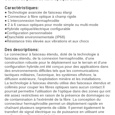
Caractéristiques:
● Technologie avancée de faisceau élargi
● Connecteur à fibre optique à champ rigide
● L'interconnexion hermaphrodite
● 2 à 6 canaux optiques pour mode simple ou multi-mode
●Hybride optique/électrique configurable
●Configuration personnalisée
●Etanchéité environnementale (IP68)
●Résistance très élevée aux vibrations et aux chocs
Des descriptions:
Le connecteur à faisceau étendu, doté de la technologie à
faisceau étendu, de la connexion hermaphrodite, d'une
construction robuste pour le déploiement sur le terrain et d'une
configuration hybride,ont été conçus pour des applications dans
des environnements difficiles tels que les communications
tactiques militaires, l'avionique, les systèmes offshore, la
diffusion extérieure, l'exploitation minière et les installations.
La technologie à faisceau étendu utilise des faisceaux étendus et
collimés pour couper les fibres optiques sans aucun contact.Il
pourrait permettre l'utilisation de l'optique dans des zones qui ont
été assez restrictives en raison de la présence de dommages ou
de contamination à l'extrémité de la fibre. La conception du
connecteur hermaphrodite permet un déploiement rapide en
chaînant plusieurs segments de câble. Il permet également le
transfert de signal électrique ou de puissance en utilisant une