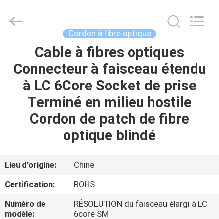
2026
Dongguan
Blueto
Electronics&Communication
Co.,
Cordon à fibre optique
Ltd.
All
Rights
Cable à fibres optiques
MAISON
Reserved.
Connecteur à faisceau étendu
PRODUITS
à LC 6Core Socket de prise
Terminé en milieu hostile
AU
Cordon de patch de fibre
SUJET
optique blindé
DE
NOUS
Lieu d'origine:
Chine
Certification:
ROHS
VISITE
Numéro de
RÉSOLUTION du faisceau élargi à LC
D'USINE
modèle:
6core SM