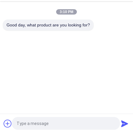
de câble en plastique
3:10 PM
MPO à LC uniboot 8core OM3 câble de patch en fibre optique
MTP à LC uniboot 8fiber OM3 câble de tronc en fibre optique
Good day, what product are you looking for?
Catégories populaires
Tous
Cordon À Fibre 
Module Optique 
Optique
D'émetteur-
Récepteur
Circuit Intégré
Fibre Optique Pigtail
Adaptateurs Fibre 
Fiber Optic 
Optique
Attenuator
Fibre Optique 
Connecteurs De 
Splitter
Fibres Optiques
Demandez un devis