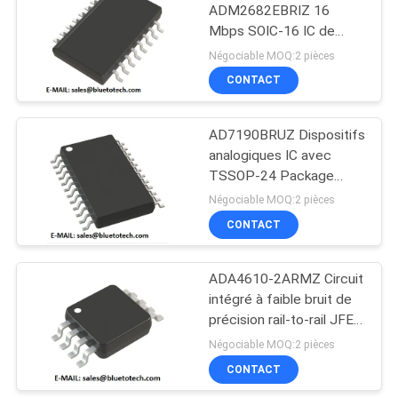
ADM2682EBRIZ 16
Mbps SOIC-16 IC de
32
circuit intégré avec une
Négociable MOQ:2 pièces
plage de température de
Fibre optique
CONTACT
-40 °C à 85 °C
Splitter
AD7190BRUZ Dispositifs
analogiques IC avec
TSSOP-24 Package
Nouvelle marque
Négociable MOQ:2 pièces
d'origine et plage de
CONTACT
33
température
-40°C~105°C
connecteurs de
ADA4610-2ARMZ Circuit
intégré à faible bruit de
fibres optiques
précision rail-to-rail JFET
Op Amp IC MSOP-8
Négociable MOQ:2 pièces
CONTACT