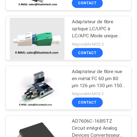
optique duplex LC/UPC
CONTACT
Femme à homme
CONTRÔLE
Adaptateur de fibre
DE
47
optique LC/UPC à
QUALITÉ
LC/APC Mode unique
circuit intégré
Simplex LC/APC-
Négociable MOQ:5
LC/UPC Adaptateur de
CONTACTEZ-
CONTACT
fibre optique SM SX
NOUS
Adaptateur de fibre nue
en métal FC 60 μm 80
NOUVELLES
μm 126 μm 130 μm 150
23
μm 230 μm 250 μm 300
Négociable MOQ:2
μm 400 μm 440 μm
DEMANDEZ
CONTACT
Fibre optique Pigtail
UNE
AD7606C-16BSTZ
CITATION
Circuit intégré Analog
Devices Convertisseur