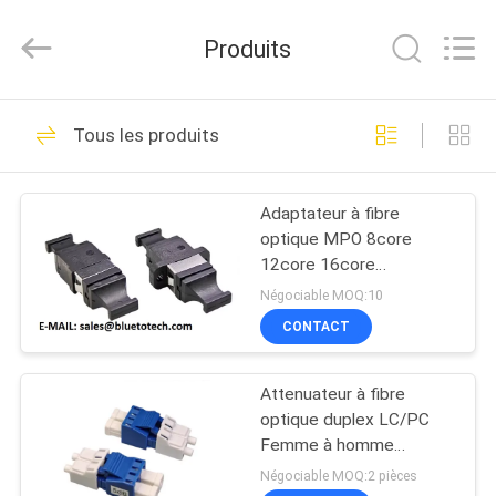
2026
Dongguan
Blueto
Produits
Electronics&Communication
Co.,
Ltd.
All
Rights
MAISON
163
Reserved.
Tous les produits
Cordon à fibre
PRODUITS
optique
Adaptateur à fibre
optique MPO 8core
AU
12core 16core
SUJET
Adaptateur à fibre
Négociable MOQ:10
optique MPO
DE
CONTACT
8/12/16core
113
NOUS
module optique
Attenuateur à fibre
optique duplex LC/PC
VISITE
d'émetteur-
Femme à homme
Attenuateur à fibre
D'USINE
Négociable MOQ:2 pièces
récepteur