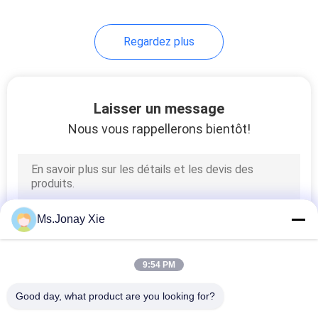
7
Regardez plus
plateau optique de
fibre
Laisser un message
Nous vous rappellerons bientôt!
40
Box en fibre optique
Ms.Jonay Xie
Terminal
9:54 PM
Good day, what product are you looking for?